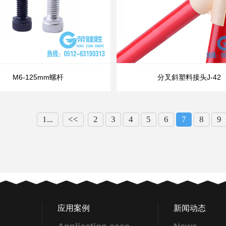
M6-125mm螺杆
分叉斜塑料接头J-42
1...
<<
2
3
4
5
6
7
8
9
应用案例
新闻动态