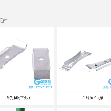
配件
单孔脚轮下夹板
兰锌加长夹板