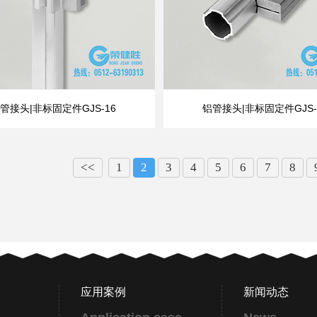
管接头|非标固定件GJS-16
铝管接头|非标固定件GJS-
<<
1
2
3
4
5
6
7
8
应用案例
新闻动态