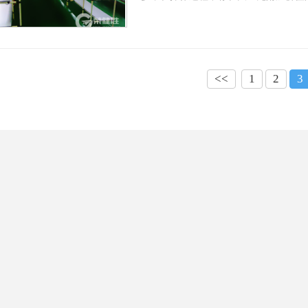
<<
1
2
3