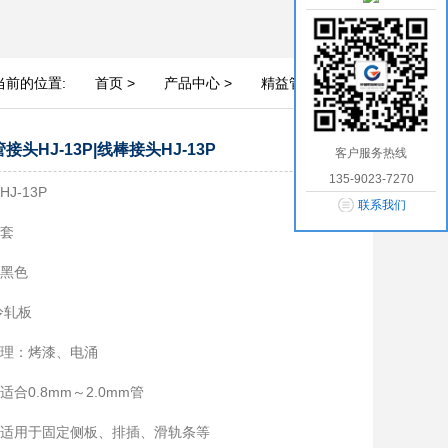
当前的位置:
首页 >
产品中心 >
精益管接头 >
接头HJ-13P|线棒接头HJ-13P
客户服务热线
135-9023-7270
J-13P
联系我们
：套
：黑色
冷轧板
处理：烤漆、电涌
适合0.8mm～2.0mm管
适用于固定侧板、排插、滑轨条等