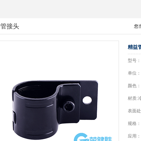
益管接头
您
精益管
型号：H
单位
颜色
材质:
表面
规格：
应用：