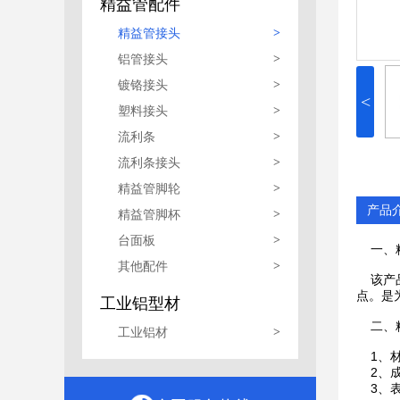
精益管配件
精益管接头
>
铝管接头
>
镀铬接头
>
<
塑料接头
>
流利条
>
流利条接头
>
精益管脚轮
>
产品
精益管脚杯
>
台面板
>
一、精
其他配件
>
该产品
点。是
工业铝型材
二、精
工业铝材
>
1、材
2、成
3、表