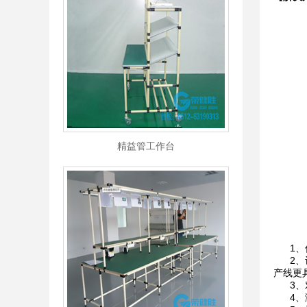
精益管工作台
1、优
2、设
产线更
3、对
4、测