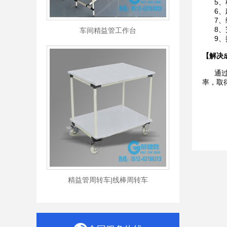
5、梳
6、建
7、编
8、完
车间精益管工作台
9、推
【解决
通过精
率，取
精益管周转车|线棒周转车