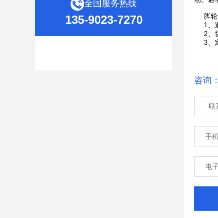
全国服务热线
脚轮
135-9023-7270
1、避
2、切
3、定
咨询
联
手
电