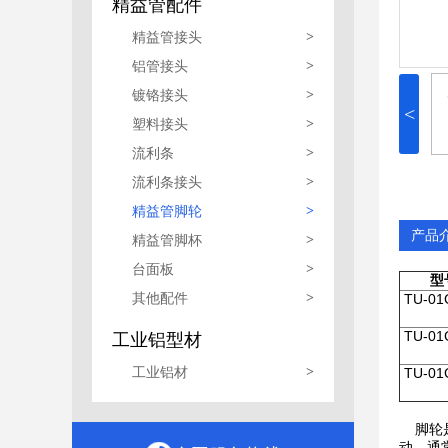
精益管配件
精益管接头
>
铝管接头
>
镀铬接头
>
<
塑料接头
>
流利条
>
流利条接头
>
精益管脚轮
>
产品
精益管脚杯
>
台面板
>
型
其他配件
>
TU-01
TU-01
工业铝型材
工业铝材
>
TU-01
脚轮是
动。通