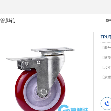
益管脚轮
您
TP
【型号
【材质
【尺寸
【承重】