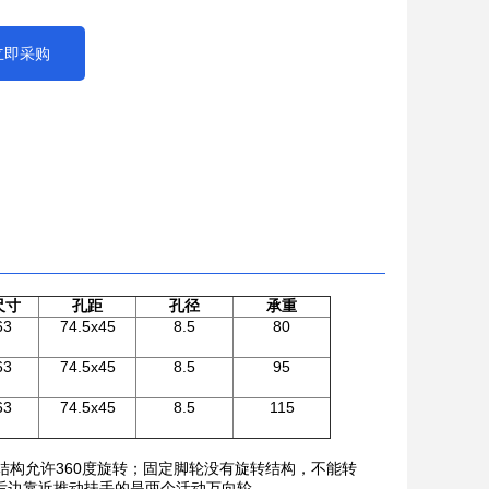
立即采购
尺寸
孔距
孔径
承重
63
74.5x45
8.5
80
63
74.5x45
8.5
95
63
74.5x45
8.5
115
构允许360度旋转；固定脚轮没有旋转结构，不能转
后边靠近推动扶手的是两个活动万向轮。