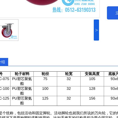
>
介绍
号
轮子材料
轮径
轮宽
安装高度
底板
C-075
PU
塑芯聚氨
75
32
105
93x
酯
C-100
PU
塑芯聚氨
100
32
128
93x
酯
C-125
PU
塑芯聚氨
125
32
156
93x
酯
个统称，包括活动和固定脚轮。活动脚轮也就我们所说的万向轮，它的结
常情况下是两种脚轮搭配使用的，比如手推车的结构是前边两个固定轮，