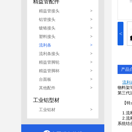
精益管配件
精益管接头
>
铝管接头
>
镀铬接头
>
<
塑料接头
>
流利条
>
流利条接头
>
精益管脚轮
>
产品
精益管脚杯
>
台面板
>
流利
物料架
其他配件
>
第三代
工业铝型材
【特
工业铝材
>
1.流
2.流
系统结