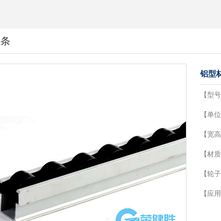
利条
铝型
【型号】
【单位
【宽高
【材质
【轮子
【应用