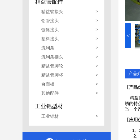
精益管配件
精益管接头
>
铝管接头
>
镀铬接头
>
<
塑料接头
>
流利条
>
流利条接头
>
精益管脚轮
>
产品
精益管脚杯
>
台面板
>
【
产品
其他配件
>
精益管
锈的特
工业铝型材
当一个
工业铝材
>
【
应用
1、精
2、精