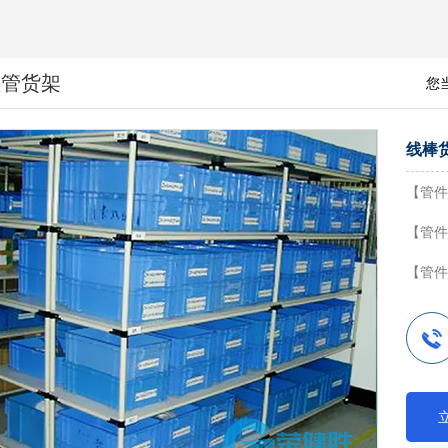
益管货架
您
线棒
【管件
【管件外
【管件