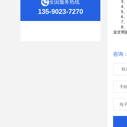
全国服务热线
3、精
4、存
135-9023-7270
5、精
6、满
7、保
8、精
业文明
咨询
联
手
电